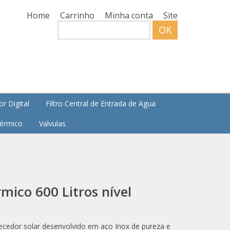
Home
Carrinho
Minha conta
Site
Search
r Digital
Filtro Central de Entrada de Agua
Térmico
Valvulas
mico 600 Litros nível
ecedor solar desenvolvido em aço Inox de pureza e