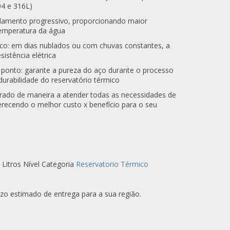
04 e 316L)
olamento progressivo, proporcionando maior
temperatura da água
co: em dias nublados ou com chuvas constantes, a
istência elétrica
a ponto: garante a pureza do aço durante o processo
urabilidade do reservatório térmico
orado de maneira a atender todas as necessidades de
erecendo o melhor custo x benefício para o seu
Litros Nível
Categoria
Reservatorio Térmico
razo estimado de entrega para a sua região.